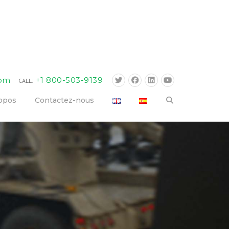
com
+1 800-503-9139
CALL:
opos
Contactez-nous